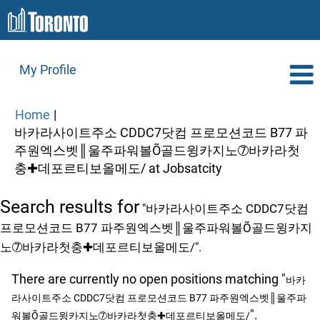
My Profile
Home
|
바카라사이트주소 CDDC7닷컴 프로모션코드 B77 파
주원엑스벳║울주파워볼Õ골드윙카지노➆바카라첫
(current
충✚데포르티보올메도/ at Jobsatcity
page)
Search results for
"바카라사이트주소 CDDC7닷컴
프로모션코드 B77 파주원엑스벳║울주파워볼Õ골드윙카지
노➆바카라첫충✚데포르티보올메도/".
There are currently no open positions matching "
바카
라사이트주소 CDDC7닷컴 프로모션코드 B77 파주원엑스벳║울주파
".
워볼Õ골드윙카지노➆바카라첫충✚데포르티보올메도/